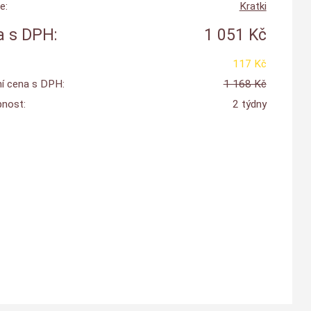
e:
Kratki
 s DPH:
1 051 Kč
117 Kč
í cena s DPH:
1 168 Kč
nost:
2 týdny