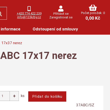
Počet položek: 0
+420 774 422 239
Přihlásit se
info@123krby.cz
Zaregistrovat se
0,00 Kč
 informace
Odstoupení od smlouvy
C 17x37 nerez
a ABC 17x17 nerez
ks
37ABC/SZ