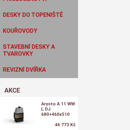
DESKY DO TOPENIŠTĚ
KOUŘOVODY
STAVEBNÍ DESKY A
TVAROVKY
REVIZNÍ DVÍŘKA
AKCE
Arysto A 11 WW
L DJ
680+460x510
46 773 Kč