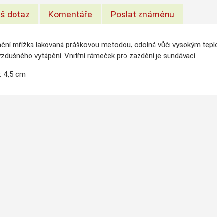
š dotaz
Komentáře
Poslat známénu
ační mřížka lakovaná práškovou metodou, odolná vůči vysokým tepl
zdušného vytápění. Vnitřní rámeček pro zazdění je sundávací.
: 4,5 cm