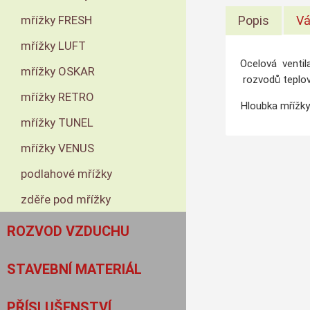
mřížky FRESH
Popis
Vá
mřížky LUFT
Ocelová ventil
mřížky OSKAR
rozvodů teplov
mřížky RETRO
Hloubka mřížky
mřížky TUNEL
mřížky VENUS
podlahové mřížky
zděře pod mřížky
ROZVOD VZDUCHU
STAVEBNÍ MATERIÁL
PŘÍSLUŠENSTVÍ