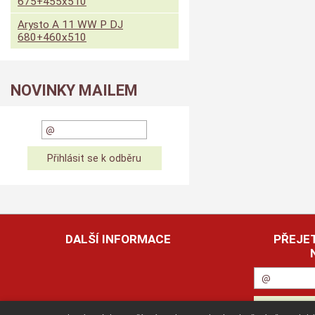
675+455x510
Arysto A 11 WW P DJ
680+460x510
NOVINKY MAILEM
DALŠÍ INFORMACE
PŘEJET