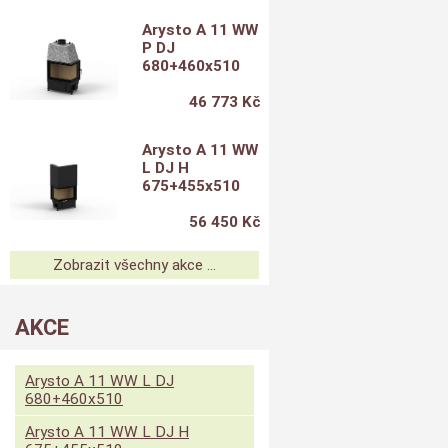
Arysto A 11 WW
P DJ
680+460x510
46 773 Kč
Arysto A 11 WW
L DJ H
675+455x510
56 450 Kč
Zobrazit všechny akce ...
AKCE
Arysto A 11 WW L DJ
680+460x510
Arysto A 11 WW L DJ H