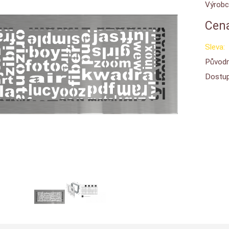
Výrobc
Cena
Sleva:
Původn
Dostup