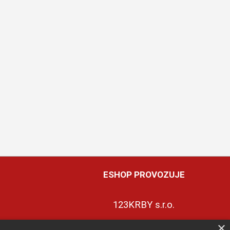
ESHOP PROVOZUJE
123KRBY s.r.o.
×
+420 774 422 239
ky