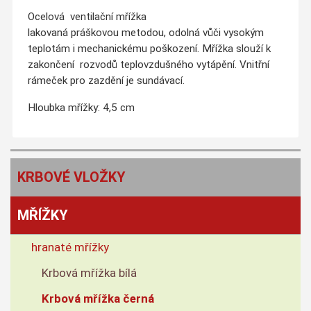
Ocelová ventilační mřížka
lakovaná práškovou metodou, odolná vůči vysokým
teplotám i mechanickému poškození. Mřížka slouží k
zakončení rozvodů teplovzdušného vytápění. Vnitřní
rámeček pro zazdění je sundávací.
Hloubka mřížky: 4,5 cm
KRBOVÉ VLOŽKY
MŘÍŽKY
hranaté mřížky
Krbová mřížka bílá
Krbová mřížka černá