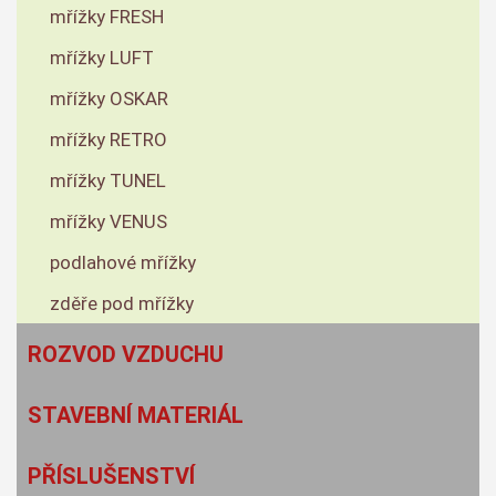
mřížky FRESH
mřížky LUFT
mřížky OSKAR
mřížky RETRO
mřížky TUNEL
mřížky VENUS
podlahové mřížky
zděře pod mřížky
ROZVOD VZDUCHU
STAVEBNÍ MATERIÁL
PŘÍSLUŠENSTVÍ