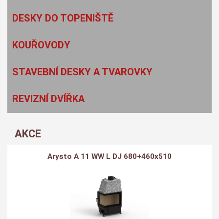
DESKY DO TOPENIŠTĚ
KOUŘOVODY
STAVEBNÍ DESKY A TVAROVKY
REVIZNÍ DVÍŘKA
AKCE
Arysto A 11 WW L DJ 680+460x510