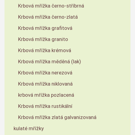
Krbová mřížka černo-stříbrná
Krbová mřížka černo-zlatá
Krbová mřížka grafitová
Krbová mřížka granito
Krbová mřížka krémová
Krbová mřížka měděná (lak)
Krbová mřížka nerezová
Krbová mřížka niklovaná
krbová mřížka pozlacená
Krbová mřížka rustikální
Krbová mřížka zlatá galvanizovaná
kulaté mřížky