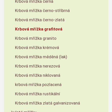
Krbová mřížka černá
Krbová mřížka černo-stříbrná
Krbová mřížka černo-zlatá
Krbová mřížka grafitová
Krbová mřížka granito
Krbová mřížka krémová
Krbová mřížka měděná (lak)
Krbová mřížka nerezová
Krbová mřížka niklovaná
krbová mřížka pozlacená
Krbová mřížka rustikální
Krbová mřížka zlatá galvanizovaná