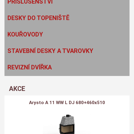
PŘÍSLUŠENSTVÍ
DESKY DO TOPENIŠTĚ
KOUŘOVODY
STAVEBNÍ DESKY A TVAROVKY
REVIZNÍ DVÍŘKA
AKCE
Arysto A 11 WW L DJ 680+460x510