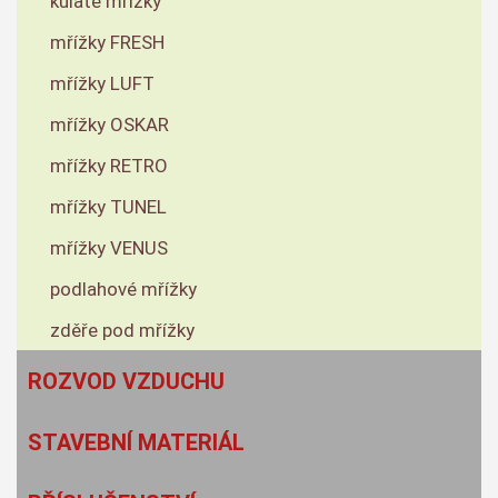
kulaté mřížky
mřížky FRESH
mřížky LUFT
mřížky OSKAR
mřížky RETRO
mřížky TUNEL
mřížky VENUS
podlahové mřížky
zděře pod mřížky
ROZVOD VZDUCHU
STAVEBNÍ MATERIÁL