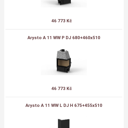
46 773 Kč
Arysto A 11 WW P DJ 680+460x510
46 773 Kč
Arysto A 11 WW L DJ H 675+455x510