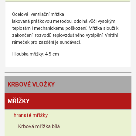
Ocelová ventilační mřížka
lakovaná práškovou metodou, odolná vůči vysokým
teplotám i mechanickému poškození. Mřížka slouží k
zakončení rozvodů teplovzdušného vytápění. Vnitřní
rámeček pro zazdění je sundávací.
Hloubka mřížky: 4,5 cm
KRBOVÉ VLOŽKY
MŘÍŽKY
hranaté mřížky
Krbová mřížka bílá